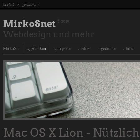
MirkoS..
..gedanken
/
/
MirkoSnet
© 2019
Webdesign und mehr
MirkoS..
..gedanken
..projekte
..bilder
..gedichte
..links
Mac OS X Lion - Nützlich